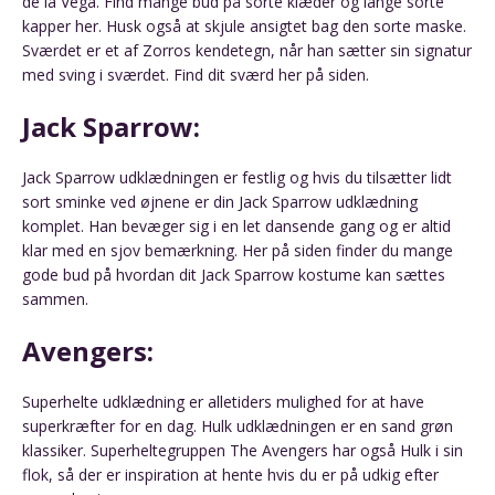
de la Vega. Find mange bud på sorte klæder og lange sorte
kapper her. Husk også at skjule ansigtet bag den sorte maske.
Sværdet er et af Zorros kendetegn, når han sætter sin signatur
med sving i sværdet. Find dit sværd her på siden.
Jack Sparrow:
Jack Sparrow udklædningen er festlig og hvis du tilsætter lidt
sort sminke ved øjnene er din Jack Sparrow udklædning
komplet. Han bevæger sig i en let dansende gang og er altid
klar med en sjov bemærkning. Her på siden finder du mange
gode bud på hvordan dit Jack Sparrow kostume kan sættes
sammen.
Avengers:
Superhelte udklædning er alletiders mulighed for at have
superkræfter for en dag. Hulk udklædningen er en sand grøn
klassiker. Superheltegruppen The Avengers har også Hulk i sin
flok, så der er inspiration at hente hvis du er på udkig efter