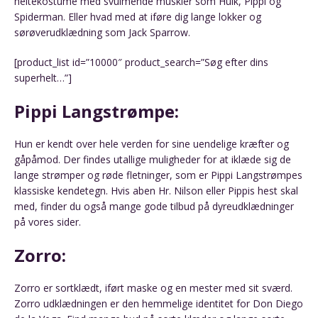
heltekostume med svulmende muskler som Hulk, Pippi og
Spiderman. Eller hvad med at iføre dig lange lokker og
sørøverudklædning som Jack Sparrow.
[product_list id=”10000″ product_search=”Søg efter dins
superhelt…”]
Pippi Langstrømpe:
Hun er kendt over hele verden for sine uendelige kræfter og
gåpåmod. Der findes utallige muligheder for at iklæde sig de
lange strømper og røde fletninger, som er Pippi Langstrømpes
klassiske kendetegn. Hvis aben Hr. Nilson eller Pippis hest skal
med, finder du også mange gode tilbud på dyreudklædninger
på vores sider.
Zorro:
Zorro er sortklædt, iført maske og en mester med sit sværd.
Zorro udklædningen er den hemmelige identitet for Don Diego