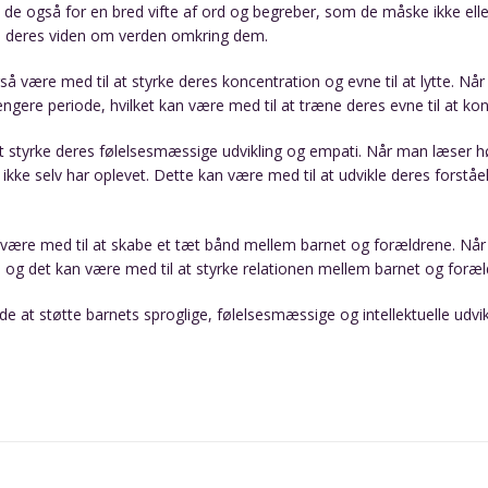
 de også for en bred vifte af ord og begreber, som de måske ikke ellers
ge deres viden om verden omkring dem.
så være med til at styrke deres koncentration og evne til at lytte. Når
en længere periode, hvilket kan være med til at træne deres evne til at ko
 styrke deres følelsesmæssige udvikling og empati. Når man læser højt
ikke selv har oplevet. Dette kan være med til at udvikle deres forståe
.
 være med til at skabe et tæt bånd mellem barnet og forældrene. Når 
n, og det kan være med til at styrke relationen mellem barnet og foræl
åde at støtte barnets sproglige, følelsesmæssige og intellektuelle udvik