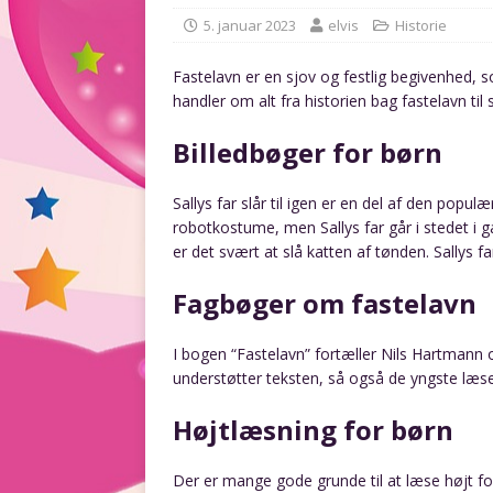
5. januar 2023
elvis
Historie
Fastelavn er en sjov og festlig begivenhed,
handler om alt fra historien bag fastelavn ti
Billedbøger for børn
Sallys far slår til igen er en del af den popu
robotkostume, men Sallys far går i stedet i 
er det svært at slå katten af tønden. Sallys f
Fagbøger om fastelavn
I bogen “Fastelavn” fortæller Nils Hartmann 
understøtter teksten, så også de yngste læser
Højtlæsning for børn
Der er mange gode grunde til at læse højt for