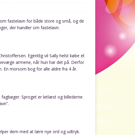
 om fastelavn for både store og små, og de
øger, der handler om fastelavn:
istoffersen. Egentlig vil Sally helst købe et
n bevæge armene, når hun har det på. Derfor
m. En morsom bog for alle aldre fra 4 år.
fagbøger. Sproget er letlæst og billederne
avn”.
hjælper dem med at lære nye ord og udtryk.