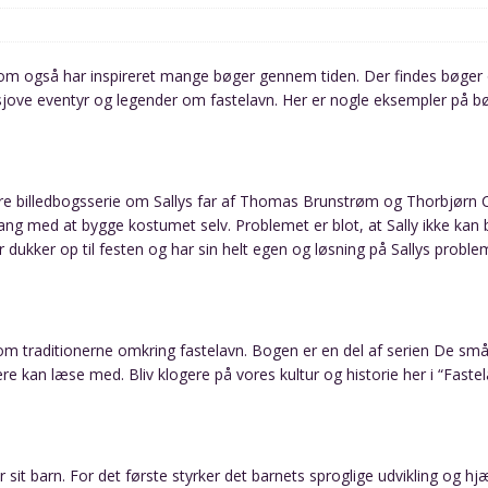
 som også har inspireret mange bøger gennem tiden. Der findes bøger
l sjove eventyr og legender om fastelavn. Her er nogle eksempler på b
lære billedbogsserie om Sallys far af Thomas Brunstrøm og Thorbjørn Chr
gang med at bygge kostumet selv. Problemet er blot, at Sally ikke ka
ar dukker op til festen og har sin helt egen og løsning på Sallys proble
om traditionerne omkring fastelavn. Bogen er en del af serien De små 
e kan læse med. Bliv klogere på vores kultur og historie her i “Fastel
 sit barn. For det første styrker det barnets sproglige udvikling og 