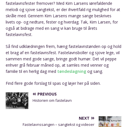
fastelavnsfester fremover? Med Kim Larsens iørefaldende
melodi og sjove sangtekst, er der ihvertfald rig mulighed for at
skråle med. Gennem Kim Larsens mange sange beskrives
livets op- og nedture, fester og hverdag. Tak, Kim Larsen, for
også at bidrage med en sang vi kan bruge til årets
fastelavnsfest.
Så find udklædningen frem, hæng fastelavnstønden op og hold
et brag af en fastelavnsfest. Fastelavnsboller og sjove lege, vil
sammen med gode sange, bringe godt humør. Det vil peppe
enhver grå februar måned op, at samles med venner og
familie til en herlig dag med
tøndeslagning
og sang.
Find flere gode forslag til spas og løjer her på siden.
PREVIOUS
Historien om fastelavn
NEXT
Fastelavnssangen – sangtekst og videoer