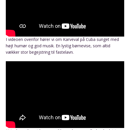
I videoen ovenfor hører vi om Karveval på Cuba sunget med
højt humør og god musik. En lystig børnevise, som altid
vækker stor begejstring til fastelavn.