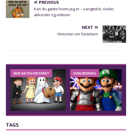
PREVIOUS
Kan du gætte hvem jeg er – sangtekst, noder,
akkorder og videoer
NEXT
Historien om fastelavn
IKKE-KATEGORISERET
UDKLÆDNING
TAGS