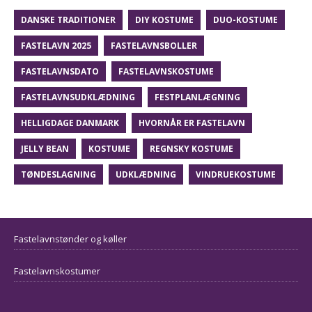
DANSKE TRADITIONER
DIY KOSTUME
DUO-KOSTUME
FASTELAVN 2025
FASTELAVNSBOLLER
FASTELAVNSDATO
FASTELAVNSKOSTUME
FASTELAVNSUDKLÆDNING
FESTPLANLÆGNING
HELLIGDAGE DANMARK
HVORNÅR ER FASTELAVN
JELLY BEAN
KOSTUME
REGNSKY KOSTUME
TØNDESLAGNING
UDKLÆDNING
VINDRUEKOSTUME
Fastelavnstønder og køller
Fastelavnskostumer