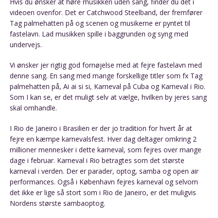
Hvis du ønsker at høre musikken uden sang, finder du det i
videoen ovenfor. Det er Catchwood Steelband, der fremfører
Tag palmehatten på og scenen og musikerne er pyntet til
fastelavn. Lad musikken spille i baggrunden og syng med
undervejs.
Vi ønsker jer rigtig god fornøjelse med at fejre fastelavn med
denne sang. En sang med mange forskellige titler som fx Tag
palmehatten på, Ai ai si si, Karneval på Cuba og Karneval i Rio.
Som I kan se, er det muligt selv at vælge, hvilken by jeres sang
skal omhandle.
I Rio de Janeiro i Brasilien er der jo tradition for hvert år at
fejre en kæmpe karnevalsfest. Hver dag deltager omkring 2
millioner mennesker i dette karneval, som fejres over mange
dage i februar. Karneval i Rio betragtes som det største
karneval i verden. Der er parader, optog, samba og open air
performances. Også i København fejres karneval og selvom
det ikke er lige så stort som i Rio de Janeiro, er det muligvis
Nordens største sambaoptog.