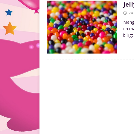
Jel
24
Mangl
en ma
billi