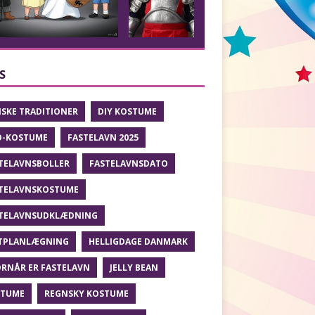
S
SKE TRADITIONER
DIY KOSTUME
O-KOSTUME
FASTELAVN 2025
TELAVNSBOLLER
FASTELAVNSDATO
TELAVNSKOSTUME
TELAVNSUDKLÆDNING
TPLANLÆGNING
HELLIGDAGE DANMARK
RNÅR ER FASTELAVN
JELLY BEAN
STUME
REGNSKY KOSTUME