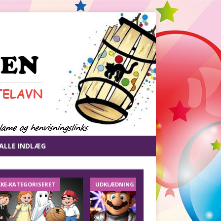
ALLE INDLÆG
KKE-KATEGORISERET
UDKLÆDNING
DIY