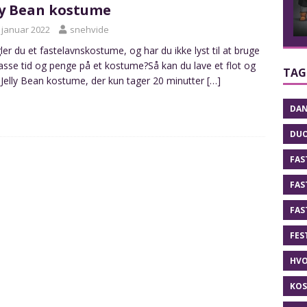
ly Bean kostume
. januar 2022
snehvide
er du et fastelavnskostume, og har du ikke lyst til at bruge
sse tid og penge på et kostume?Så kan du lave et flot og
TAG
gt Jelly Bean kostume, der kun tager 20 minutter
[…]
DAN
DU
FAS
FAS
FAS
FES
HVO
KO