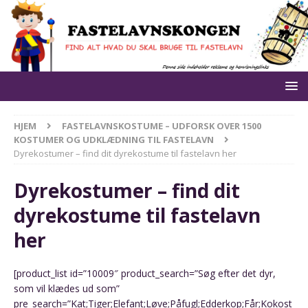
HJEM
FASTELAVNSKOSTUME – UDFORSK OVER 1500
KOSTUMER OG UDKLÆDNING TIL FASTELAVN
Dyrekostumer – find dit dyrekostume til fastelavn her
Dyrekostumer – find dit
dyrekostume til fastelavn
her
[product_list id=”10009″ product_search=”Søg efter det dyr,
som vil klædes ud som”
pre_search=”Kat;Tiger;Elefant;Løve;Påfugl;Edderkop;Får;Kokost