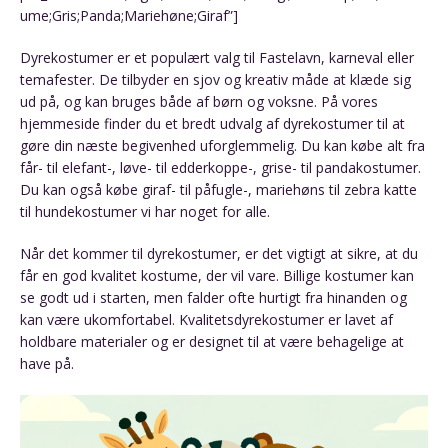
ume;Gris;Panda;Mariehøne;Giraf”]
Dyrekostumer er et populært valg til Fastelavn, karneval eller
temafester. De tilbyder en sjov og kreativ måde at klæde sig
ud på, og kan bruges både af børn og voksne. På vores
hjemmeside finder du et bredt udvalg af dyrekostumer til at
gøre din næste begivenhed uforglemmelig. Du kan købe alt fra
får- til elefant-, løve- til edderkoppe-, grise- til pandakostumer.
Du kan også købe giraf- til påfugle-, mariehøns til zebra katte
til hundekostumer vi har noget for alle.
Når det kommer til dyrekostumer, er det vigtigt at sikre, at du
får en god kvalitet kostume, der vil vare. Billige kostumer kan
se godt ud i starten, men falder ofte hurtigt fra hinanden og
kan være ukomfortabel. Kvalitetsdyrekostumer er lavet af
holdbare materialer og er designet til at være behagelige at
have på.