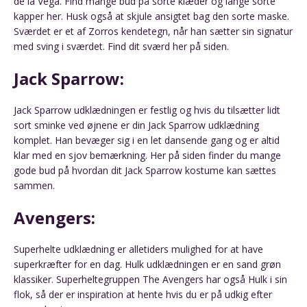
de la Vega. Find mange bud på sorte klæder og lange sorte
kapper her. Husk også at skjule ansigtet bag den sorte maske.
Sværdet er et af Zorros kendetegn, når han sætter sin signatur
med sving i sværdet. Find dit sværd her på siden.
Jack Sparrow:
Jack Sparrow udklædningen er festlig og hvis du tilsætter lidt
sort sminke ved øjnene er din Jack Sparrow udklædning
komplet. Han bevæger sig i en let dansende gang og er altid
klar med en sjov bemærkning. Her på siden finder du mange
gode bud på hvordan dit Jack Sparrow kostume kan sættes
sammen.
Avengers:
Superhelte udklædning er alletiders mulighed for at have
superkræfter for en dag. Hulk udklædningen er en sand grøn
klassiker. Superheltegruppen The Avengers har også Hulk i sin
flok, så der er inspiration at hente hvis du er på udkig efter