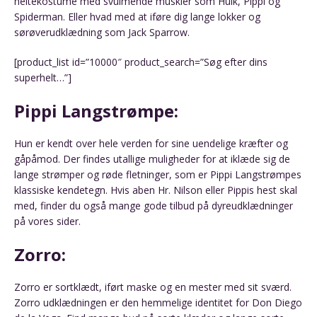
heltekostume med svulmende muskler som Hulk, Pippi og
Spiderman. Eller hvad med at iføre dig lange lokker og
sørøverudklædning som Jack Sparrow.
[product_list id=”10000″ product_search=”Søg efter dins
superhelt…”]
Pippi Langstrømpe:
Hun er kendt over hele verden for sine uendelige kræfter og
gåpåmod. Der findes utallige muligheder for at iklæde sig de
lange strømper og røde fletninger, som er Pippi Langstrømpes
klassiske kendetegn. Hvis aben Hr. Nilson eller Pippis hest skal
med, finder du også mange gode tilbud på dyreudklædninger
på vores sider.
Zorro:
Zorro er sortklædt, iført maske og en mester med sit sværd.
Zorro udklædningen er den hemmelige identitet for Don Diego