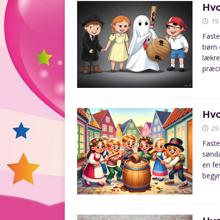
Hvo
19
Faste
børn 
lækre
præci
Hvo
29
Faste
sønda
en fe
begyn