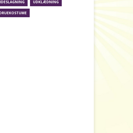
DESLAGNING
UDKLÆDNING
DRUEKOSTUME