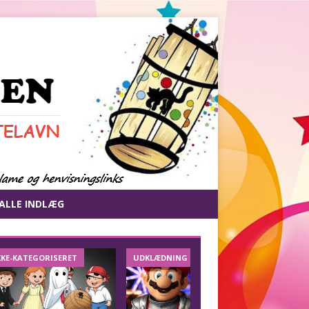
ALLE INDLÆG
KKE-KATEGORISERET
UDKLÆDNING
DIY