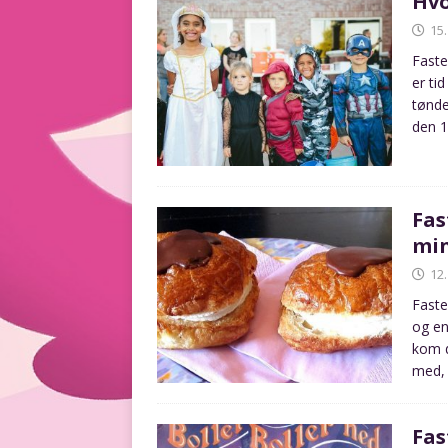
Hvo
15
Faste
er ti
tønde
den 
Fas
min
12
Faste
og en
kom d
med, 
Fas