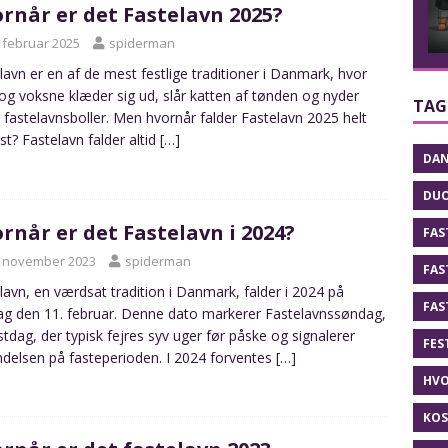
rnår er det Fastelavn 2025?
. februar 2025
spiderman
lavn er en af de mest festlige traditioner i Danmark, hvor
og voksne klæder sig ud, slår katten af tønden og nyder
TAG
 fastelavnsboller. Men hvornår falder Fastelavn 2025 helt
st? Fastelavn falder altid
[…]
DAN
DU
rnår er det Fastelavn i 2024?
FAS
. november 2023
spiderman
FAS
lavn, en værdsat tradition i Danmark, falder i 2024 på
FAS
g den 11. februar. Denne dato markerer Fastelavnssøndag,
stdag, der typisk fejres syv uger før påske og signalerer
FES
delsen på fasteperioden. I 2024 forventes
[…]
HVO
KO