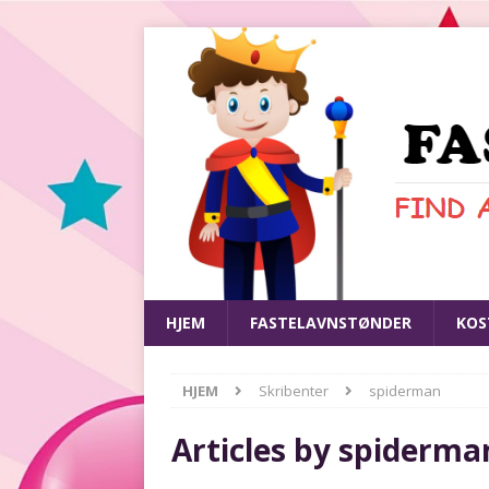
HJEM
FASTELAVNSTØNDER
KOS
HJEM
Skribenter
spiderman
Articles by
spiderma