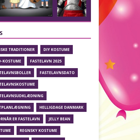
S
SKE TRADITIONER
DIY KOSTUME
O-KOSTUME
FASTELAVN 2025
TELAVNSBOLLER
FASTELAVNSDATO
TELAVNSKOSTUME
TELAVNSUDKLÆDNING
TPLANLÆGNING
HELLIGDAGE DANMARK
RNÅR ER FASTELAVN
JELLY BEAN
STUME
REGNSKY KOSTUME