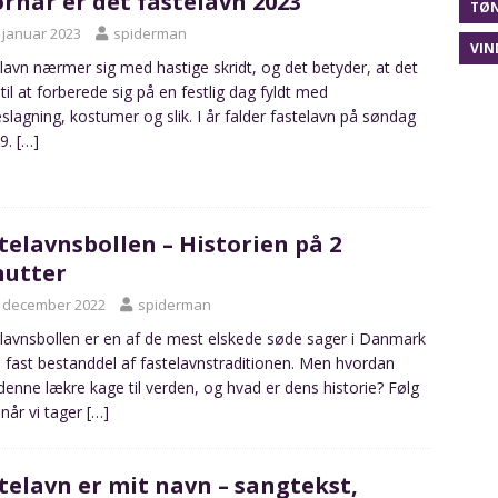
rnår er det fastelavn 2023
TØN
. januar 2023
spiderman
VIN
lavn nærmer sig med hastige skridt, og det betyder, at det
d til at forberede sig på en festlig dag fyldt med
slagning, kostumer og slik. I år falder fastelavn på søndag
19.
[…]
telavnsbollen – Historien på 2
utter
. december 2022
spiderman
lavnsbollen er en af de mest elskede søde sager i Danmark
 fast bestanddel af fastelavnstraditionen. Men hvordan
enne lækre kage til verden, og hvad er dens historie? Følg
når vi tager
[…]
telavn er mit navn – sangtekst,